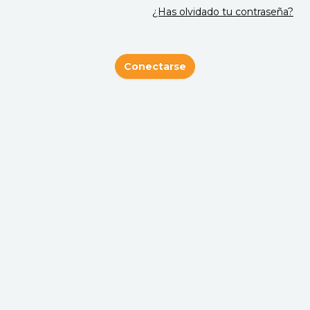
¿Has olvidado tu contraseña?
shopper?
En Qualimetrie, los encuestadores que realizan visitas
Conectarse
misteriosas se conocen como "clientes de calidad".
"Cliente" por el papel que desempeñan en un proceso de
venta y "calidad" por la labor que cumplen al ayudar a
mejorar la relación de las marcas con los clientes.
Descubre Qualimetrie
Registrarse